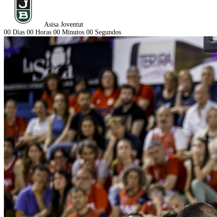
Asisa Joventut
00
Días
00
Horas
00
Minutos
00
Segundos