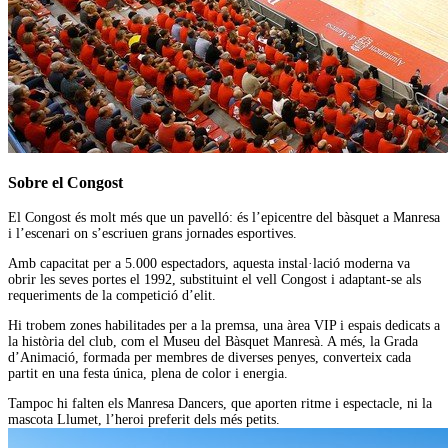
Sobre el Congost
El Congost és molt més que un pavelló: és l’epicentre del bàsquet a Manresa
i l’escenari on s’escriuen grans jornades esportives.
Amb capacitat per a 5.000 espectadors, aquesta instal·lació moderna va
obrir les seves portes el 1992, substituint el vell Congost i adaptant-se als
requeriments de la competició d’elit.
Hi trobem zones habilitades per a la premsa, una àrea VIP i espais dedicats a
la història del club, com el Museu del Bàsquet Manresà. A més, la Grada
d’Animació, formada per membres de diverses penyes, converteix cada
partit en una festa única, plena de color i energia.
Tampoc hi falten els Manresa Dancers, que aporten ritme i espectacle, ni la
mascota Llumet, l’heroi preferit dels més petits.