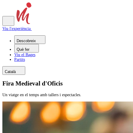
Viu l'experiència
Descobreix
Què fer
Viu el Bages
Partits
Català
Fira Medieval d'Oficis
Un viatge en el temps amb tallers i espectacles.