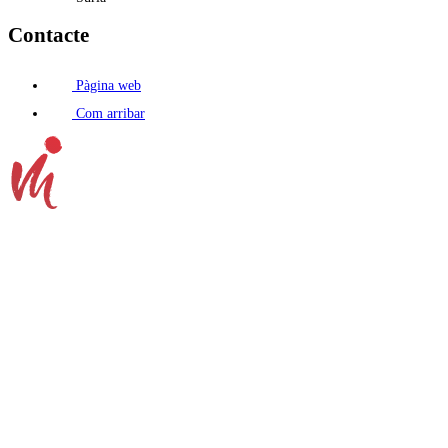
Contacte
Pàgina web
Com arribar